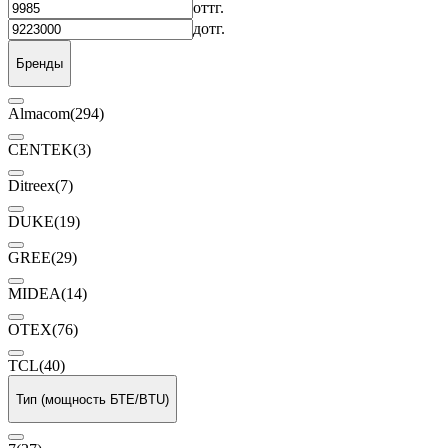
от
тг.
до
тг.
Бренды
Almacom
(294)
CENTEK
(3)
Ditreex
(7)
DUKE
(19)
GREE
(29)
MIDEA
(14)
OTEX
(76)
TCL
(40)
Тип (мощность БТЕ/BTU)