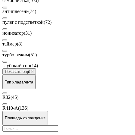
самоочистка
(100)
антиплесень
(74)
пульт с подстветкой
(72)
ионизатор
(31)
таймер
(8)
турбо режим
(51)
глубокий сон
(14)
Показать ещё 8
Тип хладагента
R32
(45)
R410-A
(136)
Площадь охлаждения