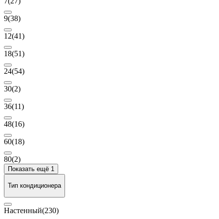
7
(27)
9
(38)
12
(41)
18
(51)
24
(54)
30
(2)
36
(11)
48
(16)
60
(18)
80
(2)
Показать ещё 1
Тип кондиционера
Настенный
(230)