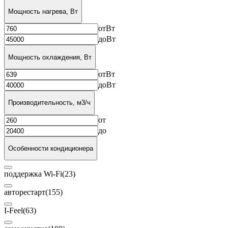
Мощность нагрева, Вт
от
Вт
до
Вт
Мощность охлаждения, Вт
от
Вт
до
Вт
Производительность, м3/ч
от
до
Особенности кондиционера
поддержка Wi-Fi
(23)
авторестарт
(155)
I-Feel
(63)