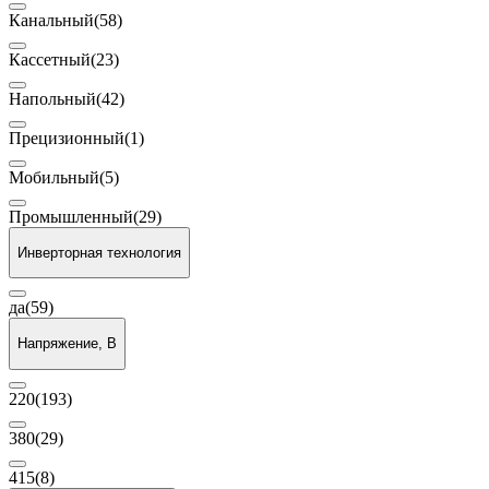
Канальный
(58)
Кассетный
(23)
Напольный
(42)
Прецизионный
(1)
Мобильный
(5)
Промышленный
(29)
Инверторная технология
да
(59)
Напряжение, В
220
(193)
380
(29)
415
(8)