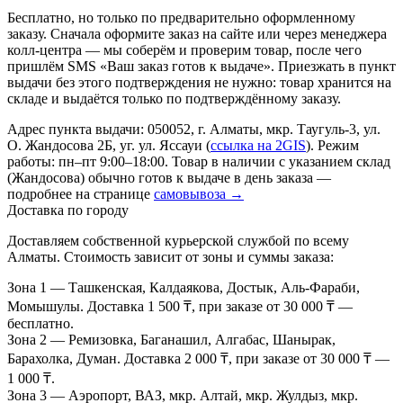
Бесплатно, но только по предварительно оформленному
заказу. Сначала оформите заказ на сайте или через менеджера
колл-центра — мы соберём и проверим товар, после чего
пришлём SMS «Ваш заказ готов к выдаче». Приезжать в пункт
выдачи без этого подтверждения не нужно: товар хранится на
складе и выдаётся только по подтверждённому заказу.
Адрес пункта выдачи: 050052, г. Алматы, мкр. Таугуль-3, ул.
О. Жандосова 2Б, уг. ул. Яссауи (
ссылка на 2GIS
). Режим
работы: пн–пт 9:00–18:00. Товар в наличии с указанием склад
(Жандосова) обычно готов к выдаче в день заказа —
подробнее на странице
самовывоза →
Доставка по городу
Доставляем собственной курьерской службой по всему
Алматы. Стоимость зависит от зоны и суммы заказа:
Зона 1
— Ташкенская, Калдаякова, Достык, Аль-Фараби,
Момышулы. Доставка 1 500 ₸, при заказе от 30 000 ₸ —
бесплатно.
Зона 2
— Ремизовка, Баганашил, Алгабас, Шанырак,
Барахолка, Думан. Доставка 2 000 ₸, при заказе от 30 000 ₸ —
1 000 ₸.
Зона 3
— Аэропорт, ВАЗ, мкр. Алтай, мкр. Жулдыз, мкр.