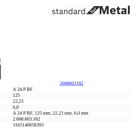
2608603182
A 24 P BF
125
22,23
6,0
A 24 P BF, 125 mm, 22,23 mm, 6,0 mm
2.608.603.182
3165140658393