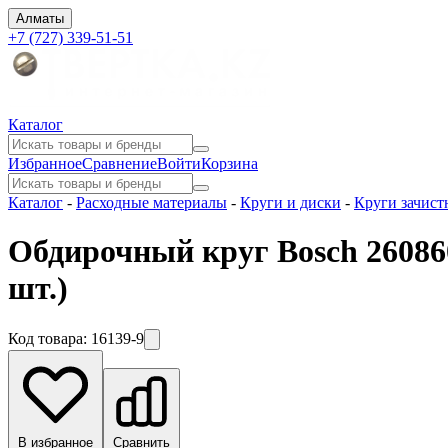
Алматы
+7 (727) 339-51-51
Каталог
Избранное
Сравнение
Войти
Корзина
Каталог
-
Расходные материалы
-
Круги и диски
-
Круги зачист
Обдирочный круг Bosch 2608
шт.)
Код товара:
16139-9
В избранное
Сравнить