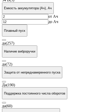
Емкость аккумулятора (Ач), Ач
от
Ач
до
Ач
Плавный пуск
да
(257)
Наличие виброручки
да
(72)
Защита от непреднамеренного пуска
Да
(190)
Поддержка постоянного числа оборотов
да
(60)