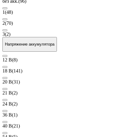
без акк.
(96)
1
(48)
2
(70)
3
(2)
Напряжение аккумулятора
12 В
(8)
18 В
(141)
20 В
(31)
21 В
(2)
24 В
(2)
36 В
(1)
40 В
(21)
54 В
(5)