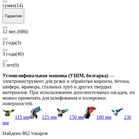
сумке
(14)
Гарантия
12 мес.
(686)
2 года
(3)
3 года
(46)
5 лет
(9)
Углошлифовальная машина (УШМ, болгарка)
—
электроинструмент для резки и обработки кирпича, бетона,
шифера, мрамора, стальных труб и других твердых
материалов. При использовании дополнительных насадок, их
можно применять для шлифования и полировки
поверхностей.
115 мм
125 мм
150 мм
180 мм
230
мм
Найдено 862 товаров