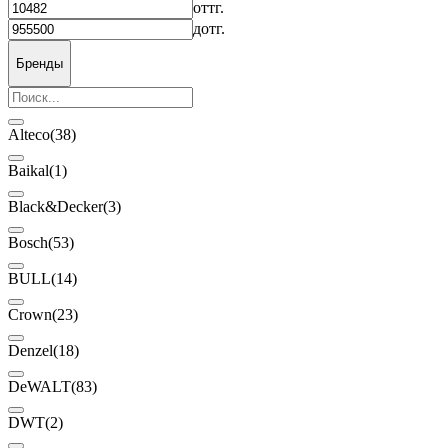
от
тг.
до
тг.
Бренды
Alteco
(38)
Baikal
(1)
Black&Decker
(3)
Bosch
(53)
BULL
(14)
Crown
(23)
Denzel
(18)
DeWALT
(83)
DWT
(2)