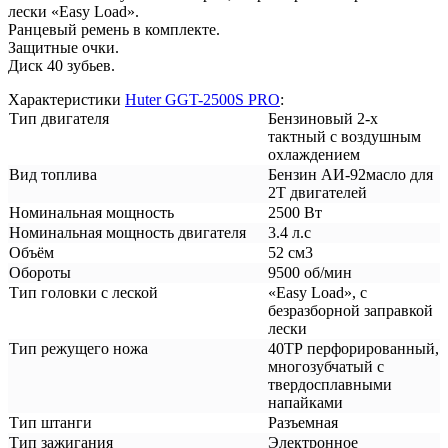
лески «Easy Load».
Ранцевый ремень в комплекте.
Защитные очки.
Диск 40 зубьев.
Характеристики
Huter GGT-2500S PRO
:
Тип двигателя
Бензиновый 2-х
тактный с воздушным
охлаждением
Вид топлива
Бензин АИ-92масло для
2Т двигателей
Номинальная мощность
2500 Вт
Номинальная мощность двигателя
3.4 л.с
Объём
52 см3
Обороты
9500 об/мин
Тип головки с леской
«Easy Load», с
безразборной заправкой
лески
Тип режущего ножа
40ТР перфорированный,
многозубчатый с
твердосплавными
напайками
Тип штанги
Разъемная
Тип зажигания
Электронное