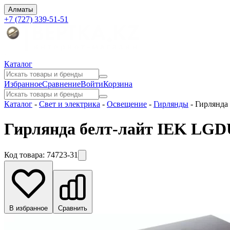
Алматы
+7 (727) 339-51-51
Каталог
Избранное
Сравнение
Войти
Корзина
Каталог
-
Свет и электрика
-
Освещение
-
Гирлянды
-
Гирлянда
Гирлянда белт-лайт IEK LGDU
Код товара:
74723-31
В избранное
Сравнить