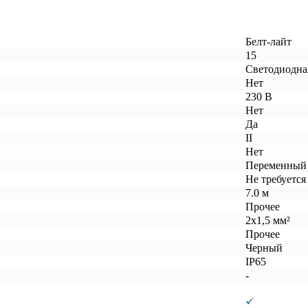
Белт-лайт
15
Светодиодна
Нет
230 В
Нет
Да
II
Нет
Переменный
Не требуется
7.0 м
Прочее
2х1,5 мм²
Прочее
Черный
IP65
-