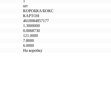
1
шт
КОРОБКА/БОКС
КАРТОН
4610084857177
1.3000000
0.0068730
121.0000
7.8000
6.0000
На коробку