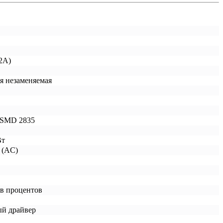
 2A)
я незаменяемая
 SMD 2835
Вт
 (AC)
ов процентов
й драйвер