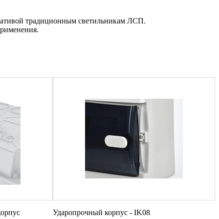
рнативой традиционным светильникам ЛСП.
применения.
корпус
Ударопрочный корпус - IK08