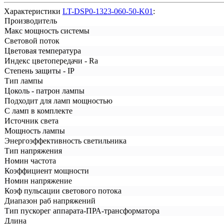
Характеристики
LT-DSP0-1323-060-50-K01
:
Производитель
Макс мощность системы
Световой поток
Цветовая температура
Индекс цветопередачи - Ra
Степень защиты - IP
Тип лампы
Цоколь - патрон лампы
Подходит для ламп мощностью
С ламп в комплекте
Источник света
Мощность лампы
Энергоэффективность светильника
Тип напряжения
Номин частота
Коэффициент мощности
Номин напряжение
Коэф пульсации светового потока
Диапазон раб напряжений
Тип пускорег аппарата-ПРА-трансформатора
Длина