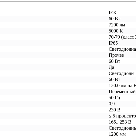
IEK
60 Вт
7200 лм
5000 К
70-79 (класс
IP65
Светодиодна
Прочее
60 Вт
Да
Светодиоды
60 Вт
120.0 лм на 
Переменный
50 Гц
0,9
230 В
≤ 5 процент
165...253 В
Светодиодны
1200 мм