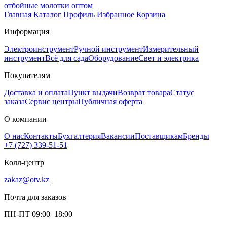
отбойные молотки оптом
Главная
Каталог
Профиль
Избранное
Корзина
Информация
Электроинструмент
Ручной инструмент
Измерительный
инструмент
Всё для сада
Оборудование
Свет и электрика
Покупателям
Доставка и оплата
Пункт выдачи
Возврат товара
Статус
заказа
Сервис центры
Публичная оферта
О компании
О нас
Контакты
Бухгалтерия
Вакансии
Поставщикам
Бренды
+7 (727) 339-51-51
Колл-центр
zakaz@otv.kz
Почта для заказов
ПН-ПТ 09:00–18:00