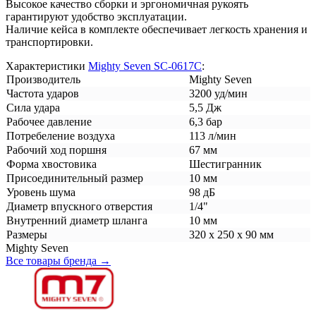
Высокое качество сборки и эргономичная рукоять
гарантируют удобство эксплуатации.
Наличие кейса в комплекте обеспечивает легкость хранения и
транспортировки.
Характеристики
Mighty Seven SC-0617C
:
Производитель
Mighty Seven
Частота ударов
3200 уд/мин
Сила удара
5,5 Дж
Рабочее давление
6,3 бар
Потребеление воздуха
113 л/мин
Рабочий ход поршня
67 мм
Форма хвостовика
Шестигранник
Присоединительный размер
10 мм
Уровень шума
98 дБ
Диаметр впускного отверстия
1/4"
Внутренний диаметр шланга
10 мм
Размеры
320 x 250 x 90 мм
Mighty Seven
Все товары бренда →