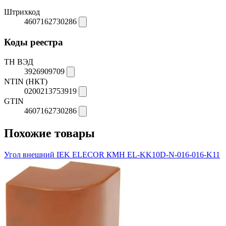
Штрихкод
4607162730286
Коды реестра
ТН ВЭД
3926909709
NTIN (НКТ)
0200213753919
GTIN
4607162730286
Похожие товары
Угол внешний IEK ELECOR КМН EL-KK10D-N-016-016-K11