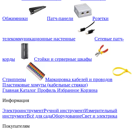
Обжимники
Патч-панели
Розетки
телекоммуникационные настенные
Сетевые патч-
корды
Стойки и серверные шкафы
Стрипперы
Маркировка кабелей и проводов
Пластиковые хомуты (кабельные стяжки)
Главная
Каталог
Профиль
Избранное
Корзина
Информация
Электроинструмент
Ручной инструмент
Измерительный
инструмент
Всё для сада
Оборудование
Свет и электрика
Покупателям