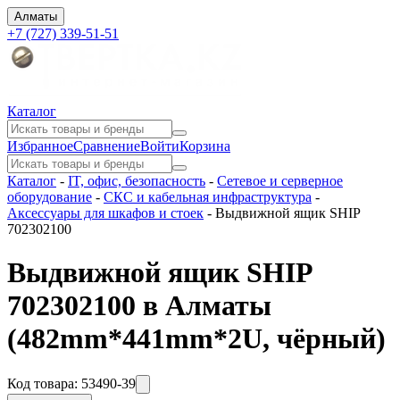
Алматы
+7 (727) 339-51-51
Каталог
Избранное
Сравнение
Войти
Корзина
Каталог
-
IT, офис, безопасность
-
Сетевое и серверное
оборудование
-
СКС и кабельная инфраструктура
-
Аксессуары для шкафов и стоек
-
Выдвижной ящик SHIP
702302100
Выдвижной ящик SHIP
702302100 в Алматы
(482mm*441mm*2U, чёрный)
Код товара:
53490-39