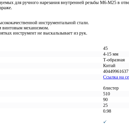
зуемых для ручного нарезания внутренней резьбы М6-М25 в отв
араже.
ысококачественной инструментальной стали.
м винтовым механизмом.
ятках инструмент не выскальзывает из рук.
45
4-15 мм
Т-образная
Китай
40449961637
Ссылка на с
блистер
510
90
25
0.98