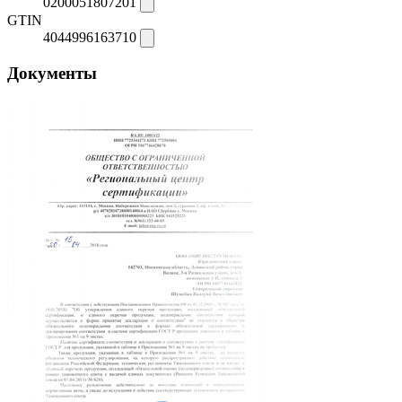
0200051807201
GTIN
4044996163710
Документы