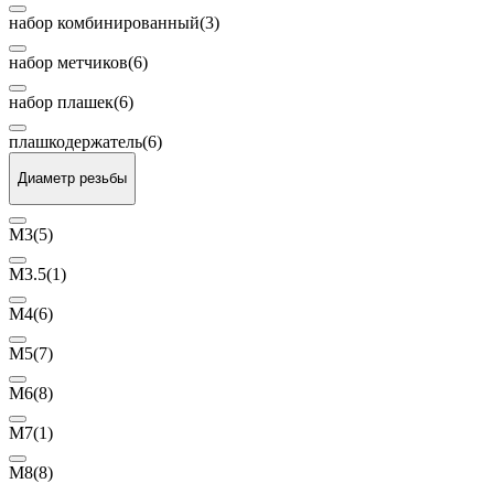
набор комбинированный
(3)
набор метчиков
(6)
набор плашек
(6)
плашкодержатель
(6)
Диаметр резьбы
М3
(5)
М3.5
(1)
М4
(6)
М5
(7)
М6
(8)
М7
(1)
М8
(8)