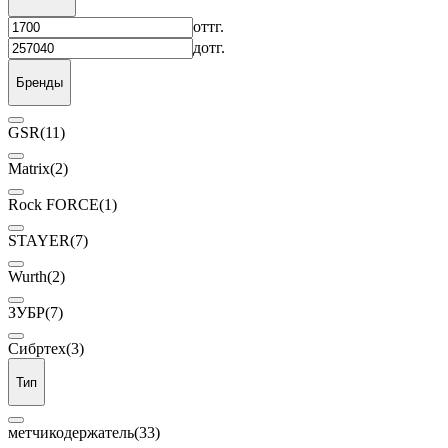
от
тг.
до
тг.
Бренды
GSR
(11)
Matrix
(2)
Rock FORCE
(1)
STAYER
(7)
Wurth
(2)
ЗУБР
(7)
Сибртех
(3)
Тип
метчикодержатель
(33)