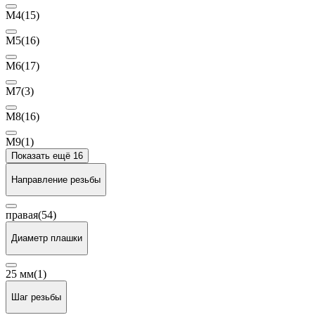
М4
(15)
М5
(16)
М6
(17)
М7
(3)
М8
(16)
М9
(1)
Показать ещё 16
Направление резьбы
правая
(54)
Диаметр плашки
25 мм
(1)
Шаг резьбы