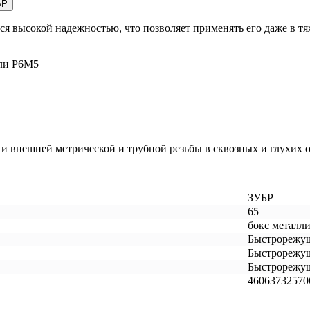
БР
ысокой надежностью, что позволяет применять его даже в тяж
али Р6М5
и внешней метрической и трубной резьбы в сквозных и глухих о
ЗУБР
65
бокс металл
Быстрорежущ
Быстрорежущ
Быстрорежущ
46063732570