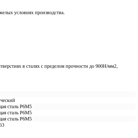
елых условиях производства.
тверстиях в сталях с пределом прочности до 900Н/мм2,
ический
ая сталь Р6М5
ая сталь Р6М5
ая сталь Р6М5
63