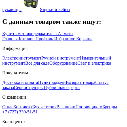
рукавицы
Ящики и кейсы
С данным товаром также ищут:
Купить метчикодержатель в Алматы
Главная
Каталог
Профиль
Избранное
Корзина
Информация
Электроинструмент
Ручной инструмент
Измерительный
инструмент
Всё для сада
Оборудование
Свет и электрика
Покупателям
Доставка и оплата
Пункт выдачи
Возврат товара
Статус
заказа
Сервис центры
Публичная оферта
О компании
О нас
Контакты
Бухгалтерия
Вакансии
Поставщикам
Бренды
+7 (727) 339-51-51
Колл-центр