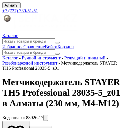
Алматы
+7 (727) 339-51-51
Каталог
Избранное
Сравнение
Войти
Корзина
Каталог
-
Ручной инструмент
-
Режущий и пильный
-
Резьбонарезной инструмент
-
Метчикодержатель STAYER
TH5 Professional 28035-5_z01
Метчикодержатель STAYER
TH5 Professional 28035-5_z01
в Алматы
(230 мм, М4-М12)
Код товара:
88926-17