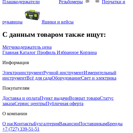
Плашкодержатели
Резьбомеры
Перчатки и
рукавицы
Ящики и кейсы
С данным товаром также ищут:
Метчикодержатель цена
Главная
Каталог
Профиль
Избранное
Корзина
Информация
Электроинструмент
Ручной инструмент
Измерительный
инструмент
Всё для сада
Оборудование
Свет и электрика
Покупателям
Доставка и оплата
Пункт выдачи
Возврат товара
Статус
заказа
Сервис центры
Публичная оферта
О компании
О нас
Контакты
Бухгалтерия
Вакансии
Поставщикам
Бренды
+7 (727) 339-51-51