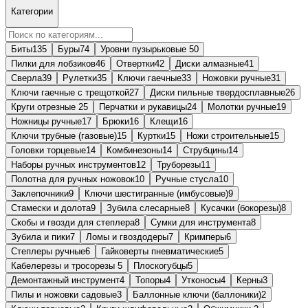
Категории
Биты
135
Буры
74
Уровни пузырьковые
50
Пилки для лобзиков
46
Отвертки
42
Диски алмазные
41
Сверла
39
Рулетки
35
Ключи гаечные
33
Ножовки ручные
31
Ключи гаечные с трещоткой
27
Диски пильные твердосплавные
26
Круги отрезные
25
Перчатки и рукавицы
24
Молотки ручные
19
Ножницы ручные
17
Брюки
16
Клещи
16
Ключи трубные (газовые)
15
Куртки
15
Ножи строительные
15
Головки торцевые
14
Комбинезоны
14
Струбцины
14
Наборы ручных инструментов
12
Труборезы
11
Полотна для ручных ножовок
10
Ручные стусла
10
Заклепочники
9
Ключи шестигранные (имбусовые)
9
Стамески и долота
9
Зубила слесарные
8
Кусачки (бокорезы)
8
Скобы и гвозди для степлера
8
Сумки для инструмента
8
Зубила и пики
7
Ломы и гвоздодеры
7
Кримперы
6
Степлеры ручные
6
Гайковерты пневматические
5
Кабелерезы и тросорезы
5
Плоскогубцы
5
Демонтажный инструмент
4
Топоры
4
Утконосы
4
Керны
3
Пилы и ножовки садовые
3
Баллонные ключи (баллоники)
2