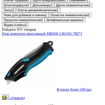
Ключи торцевые
2
Круги шлифовальные
2
Обжимники
2
Штангенциркули
2
Дальномеры
1
Дрели пневматические
1
Зонты
1
Ключи динамометрические
1
Ножи для рубанков и ножниц
1
Оснастка пневматическая
1
Трещотки пневматические
1
Шлифовальные машины
1
Ящики и кейсы
1
Найдено 955 товаров
Нож ремонтно-монтажный МИНИ GROSS 78873
Купили более 100 раз
3.8
(5 отзывов)