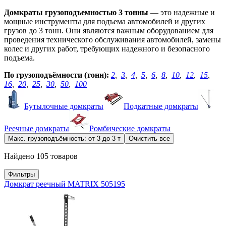
Домкраты грузоподъемностью 3 тонны
— это надежные и
мощные инструменты для подъема автомобилей и других
грузов до 3 тонн. Они являются важным оборудованием для
проведения технического обслуживания автомобилей, замены
колес и других работ, требующих надежного и безопасного
подъема.
По грузоподъёмности (тонн):
2
,
3
,
4
,
5
,
6
,
8
,
10
,
12
,
15
,
16
,
20
,
25
,
30
,
50
,
100
Бутылочные домкраты
Подкатные домкраты
Реечные домкраты
Ромбические домкраты
Макс. грузоподъёмность: от 3 до 3 т
Очистить все
Найдено 105 товаров
Фильтры
Домкрат реечный MATRIX 505195