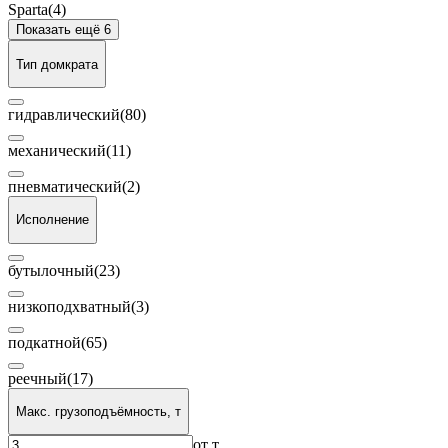
Sparta
(4)
Показать ещё 6
Тип домкрата
гидравлический
(80)
механический
(11)
пневматический
(2)
Исполнение
бутылочный
(23)
низкоподхватный
(3)
подкатной
(65)
реечный
(17)
Макс. грузоподъёмность, т
от
т