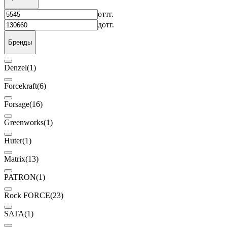
от
тг.
до
тг.
Бренды
Denzel
(1)
Forcekraft
(6)
Forsage
(16)
Greenworks
(1)
Huter
(1)
Matrix
(13)
PATRON
(1)
Rock FORCE
(23)
SATA
(1)