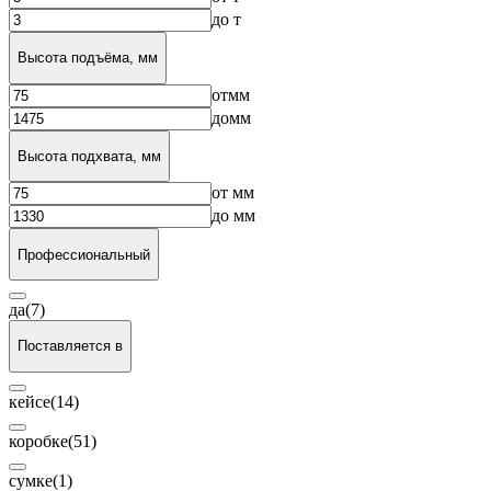
до
т
Высота подъёма, мм
от
мм
до
мм
Высота подхвата, мм
от
мм
до
мм
Профессиональный
да
(7)
Поставляется в
кейсе
(14)
коробке
(51)
сумке
(1)