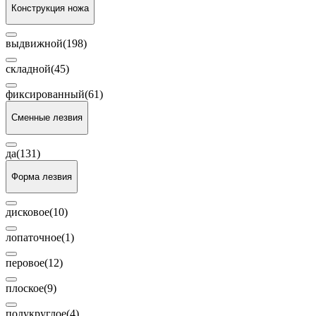
Конструкция ножа
выдвижной
(198)
складной
(45)
фиксированный
(61)
Сменные лезвия
да
(131)
Форма лезвия
дисковое
(10)
лопаточное
(1)
перовое
(12)
плоское
(9)
полукруглое
(4)