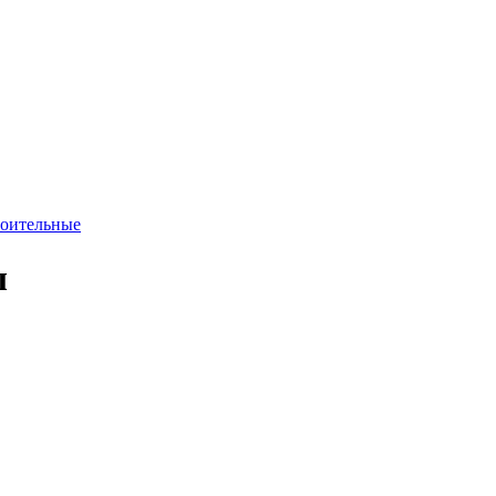
оительные
ы