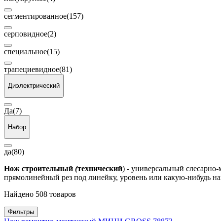
сегментированное
(157)
серповидное
(2)
специальное
(15)
трапециевидное
(81)
Диэлектрический
Да
(7)
Набор
да
(80)
Нож строительный
(
технический
) - универсальный слесарно
прямолинейный рез под линейку, уровень или какую-нибудь н
Найдено 508 товаров
Фильтры