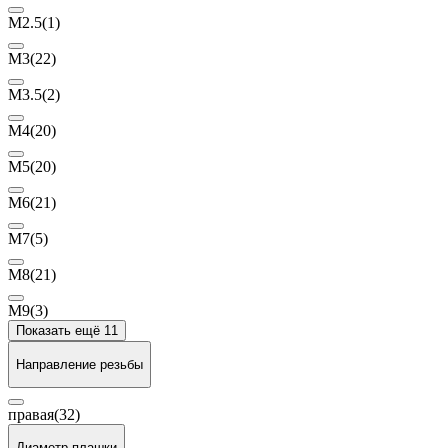
М2.5
(1)
М3
(22)
М3.5
(2)
М4
(20)
М5
(20)
М6
(21)
М7
(5)
М8
(21)
М9
(3)
Показать ещё 11
Направление резьбы
правая
(32)
Диаметр плашки