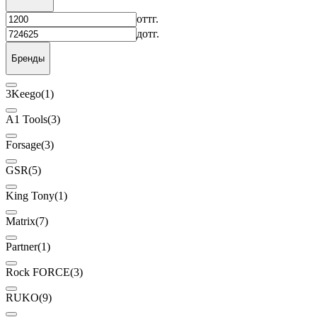
от
тг.
до
тг.
Бренды
3Keego
(1)
A1 Tools
(3)
Forsage
(3)
GSR
(5)
King Tony
(1)
Matrix
(7)
Partner
(1)
Rock FORCE
(3)
RUKO
(9)