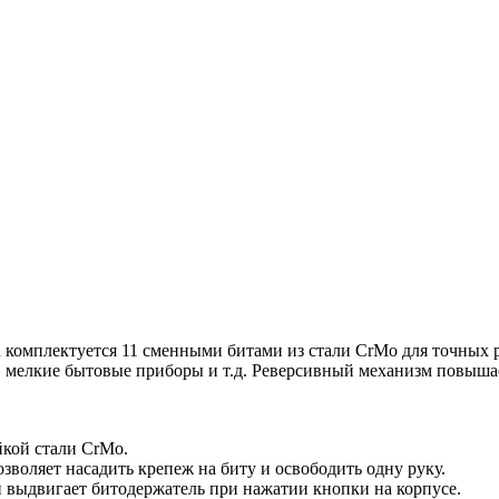
sh комплектуется 11 сменными битами из стали CrMo для точных
, мелкие бытовые приборы и т.д. Реверсивный механизм повышает
йкой стали CrMo.
воляет насадить крепеж на биту и освободить одну руку.
 выдвигает битодержатель при нажатии кнопки на корпусе.