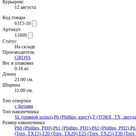
Курьером:
12 августа
Код товара
6315-10
Артикул
11609
Статус
На складе
Производитель
GROSS
Вес в упаковке
0.16 кг.
Длина
21.00 см.
Ширина
11.00 см.
Тип отвертки
с битами
Тип наконечника
SL (прямой шлиц)
,
Ph (Phillips, крест)
,
T (TORX, TX, звезда
Размер наконечника
Ph0 (Phillips, PH0)
,
Ph1 (Phillips, PH1)
,
Ph2 (Phillips, PH2)
,
Ph
(Torx, TX15)
,
T20 (Torx, TX20)
,
T25 (Torx, TX25)
,
T30 (Torx