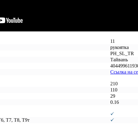
11
рукоятка
PH_SL_TR
Тайвань
40449961193
Ссылка на с
210
110
29
0.16
6, T7, T8, T9т