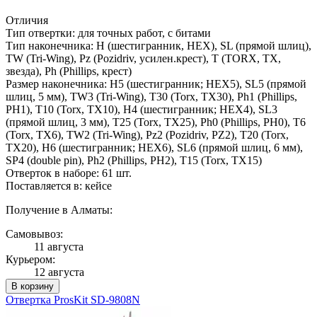
Отличия
Тип отвертки: для точных работ, с битами
Тип наконечника: H (шестигранник, HEX), SL (прямой шлиц),
TW (Tri-Wing), Pz (Pozidriv, усилен.крест), T (TORX, TX,
звезда), Ph (Phillips, крест)
Размер наконечника: H5 (шестигранник; HEX5), SL5 (прямой
шлиц, 5 мм), TW3 (Tri-Wing), T30 (Torx, TX30), Ph1 (Phillips,
PH1), T10 (Torx, TX10), H4 (шестигранник; HEX4), SL3
(прямой шлиц, 3 мм), T25 (Torx, TX25), Ph0 (Phillips, PH0), T6
(Torx, TX6), TW2 (Tri-Wing), Pz2 (Pozidriv, PZ2), T20 (Torx,
TX20), H6 (шестигранник; HEX6), SL6 (прямой шлиц, 6 мм),
SP4 (double pin), Ph2 (Phillips, PH2), T15 (Torx, TX15)
Отверток в наборе: 61 шт.
Поставляется в: кейсе
Получение в Алматы:
Самовывоз:
11 августа
Курьером:
12 августа
В корзину
Отвертка ProsKit SD-9808N