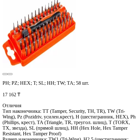
PH; PZ; HEX; T; SL; HH; TW; TA; 58 шт.
17 162 ₸
Отличия
Тип наконечника: TT (Tamper, Security, TH, TR), TW (Tri-
Wing), Pz (Pozidriv, усилен.крест), H (шестигранник, HEX), Ph
(Phillips, крест), TA (Triangle, TR, треугол. шлиц), T (TORX,
TX, звезда), SL (прямой шлиц), HH (Hex Hole, Hex Tamper
Resistant, Hex Tamper Proof)
Размер наконечника: TW1 (Tri-Wing), H2.5 (шестигранник;