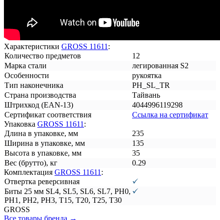
Характеристики
GROSS 11611
:
Количество предметов
12
Марка стали
легированная S2
Особенности
рукоятка
Тип наконечника
PH_SL_TR
Страна производства
Тайвань
Штрихкод (EAN-13)
4044996119298
Сертификат соответствия
Ссылка на сертификат
Упаковка
GROSS 11611
:
Длина в упаковке, мм
235
Ширина в упаковке, мм
135
Высота в упаковке, мм
35
Вес (брутто), кг
0.29
Комплектация
GROSS 11611
:
Отвертка реверсивная
Биты 25 мм SL4, SL5, SL6, SL7, PH0,
PH1, PH2, PH3, T15, T20, T25, T30
GROSS
Все товары бренда →