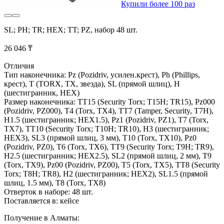
Купили более 100 раз
SL; PH; TR; HEX; TT; PZ, набор 48 шт.
26 046 ₸
Отличия
Тип наконечника: Pz (Pozidriv, усилен.крест), Ph (Phillips,
крест), T (TORX, TX, звезда), SL (прямой шлиц), H
(шестигранник, HEX)
Размер наконечника: TT15 (Security Torx; T15H; TR15), Pz000
(Pozidriv, PZ000), T4 (Torx, TX4), TT7 (Tamper, Security, T7H),
H1.5 (шестигранник; HEX1.5), Pz1 (Pozidriv, PZ1), T7 (Torx,
TX7), TT10 (Security Torx; T10H; TR10), H3 (шестигранник;
HEX3), SL3 (прямой шлиц, 3 мм), T10 (Torx, TX10), Pz0
(Pozidriv, PZ0), T6 (Torx, TX6), TT9 (Security Torx; T9H; TR9),
H2.5 (шестигранник; HEX2.5), SL2 (прямой шлиц, 2 мм), T9
(Torx, TX9), Pz00 (Pozidriv, PZ00), T5 (Torx, TX5), TT8 (Security
Torx; T8H; TR8), H2 (шестигранник; HEX2), SL1.5 (прямой
шлиц, 1.5 мм), T8 (Torx, TX8)
Отверток в наборе: 48 шт.
Поставляется в: кейсе
Получение в Алматы: