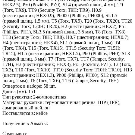
HEX2.5), Pz0 (Pozidriv, PZ0), SL4 (прямой шлиц, 4 мм), T9
(Torx, TX9), TT9 (Security Torx; T9H; TR9), H0.9
(шестигранник; HEX0.9), Ph000 (Phillips, PH000), SL1.5
(прямой шлиц, 1.5 мм), T5 (Torx, TX5), T20 (Torx, TX20), TT20
(Security Torx; T20H; TR20), H2 (шестигранник; HEX2), Ph1
(Phillips, PH1), SL3.5 (прямой шлиц, 3.5 мм), T8 (Torx, TX8),
TT8 (Security Torx; T8H; TR8), H0.7 (шестигранник; HEX0.7),
H4 (шестигранник; HEX4), SL1 (прямой шлиц, 1 мм), T4
(Torx, TX4), T15 (Torx, TX15), TT15 (Security Torx; T15H;
TR15), H1.5 (шестигранник; HEX1.5), Ph0 (Phillips, PH0), SL3
(прямой шлиц, 3 мм), T7 (Torx, TX7), TT7 (Tamper, Security,
T7H), H3 (шестигранник; HEX3), Pz1 (Pozidriv, PZ1), T3 (Torx,
TX3), T10 (Torx, TX10), TT10 (Security Torx; T10H; TR10), H13
(шестигранник; HEX1.3), Ph00 (Phillips, PH00), SL2 (прямой
шлиц, 2 мм), T6 (Torx, TX6), TT6 (Tamper, Security, T6H)
Отверток в наборе: 58 шт.
Длина (мм): 151
Тип рукоятки: 2-компонентная
Материал рукоятки: термопластичная резина ТПР (TPR),
армированный нейлон
Поставляется в: кейсе
Получение в Алматы:
Самовывоз: