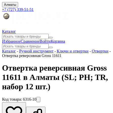
Алматы
+7 (727) 339-51-51
Каталог
Избранное
Сравнение
Войти
Корзина
Каталог
-
Ручной инструмент
-
Ключи и отвертки
-
Отвертки
-
Отвертка реверсивная Gross 11611
Отвертка реверсивная Gross
11611 в Алматы
(SL; PH; TR,
набор 12 шт.)
Код товара:
6316-10