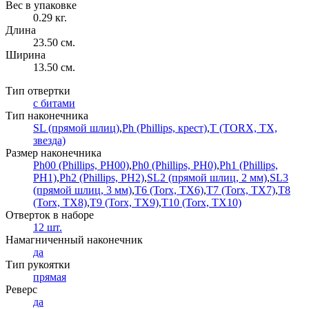
Вес в упаковке
0.29 кг.
Длина
23.50 см.
Ширина
13.50 см.
Тип отвертки
с битами
Тип наконечника
SL (прямой шлиц)
,
Ph (Phillips, крест)
,
T (TORX, TX,
звезда)
Размер наконечника
Ph00 (Phillips, PH00)
,
Ph0 (Phillips, PH0)
,
Ph1 (Phillips,
PH1)
,
Ph2 (Phillips, PH2)
,
SL2 (прямой шлиц, 2 мм)
,
SL3
(прямой шлиц, 3 мм)
,
T6 (Torx, TX6)
,
T7 (Torx, TX7)
,
T8
(Torx, TX8)
,
T9 (Torx, TX9)
,
T10 (Torx, TX10)
Отверток в наборе
12 шт.
Намагниченный наконечник
да
Тип рукоятки
прямая
Реверс
да