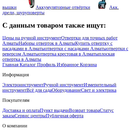
вышки
Аккумуляторные отвёртки
Акк.
дрели, шуруповерты
С данным товаром также ищут:
Цены на ручной инструмент
Отвертки для точных работ
Алматы
Наборы отверток в Алматы
Купить отвертку с
насадками в Алматы
отвертки с насадками Алматы
отвертки с
реверсом Алматы
отвертка крестовая в Алматы
плоская
отвертка в Алматы
Главная
Каталог
Профиль
Избранное
Корзина
Информация
Электроинструмент
Ручной инструмент
Измерительный
инструмент
Всё для сада
Оборудование
Свет и электрика
Покупателям
Доставка и оплата
Пункт выдачи
Возврат товара
Статус
заказа
Сервис центры
Публичная оферта
О компании