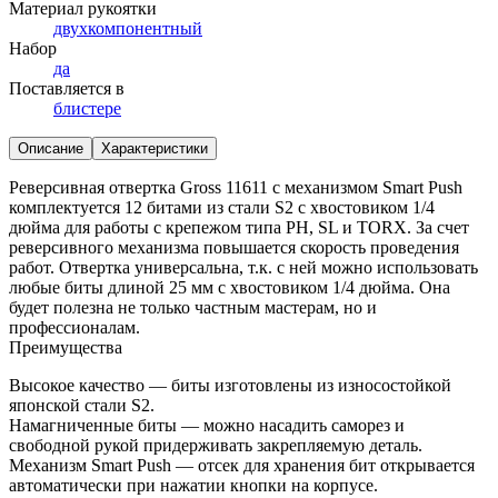
Материал рукоятки
двухкомпонентный
Набор
да
Поставляется в
блистере
Описание
Характеристики
Реверсивная отвертка Gross 11611 с механизмом Smart Push
комплектуется 12 битами из стали S2 с хвостовиком 1/4
дюйма для работы с крепежом типа PH, SL и TORX. За счет
реверсивного механизма повышается скорость проведения
работ. Отвертка универсальна, т.к. с ней можно использовать
любые биты длиной 25 мм с хвостовиком 1/4 дюйма. Она
будет полезна не только частным мастерам, но и
профессионалам.
Преимущества
Высокое качество — биты изготовлены из износостойкой
японской стали S2.
Намагниченные биты — можно насадить саморез и
свободной рукой придерживать закрепляемую деталь.
Механизм Smart Push — отсек для хранения бит открывается
автоматически при нажатии кнопки на корпусе.