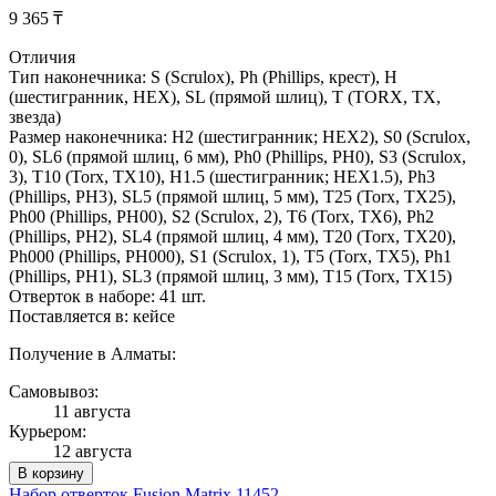
9 365 ₸
Отличия
Тип наконечника: S (Scrulox), Ph (Phillips, крест), H
(шестигранник, HEX), SL (прямой шлиц), T (TORX, TX,
звезда)
Размер наконечника: H2 (шестигранник; HEX2), S0 (Scrulox,
0), SL6 (прямой шлиц, 6 мм), Ph0 (Phillips, PH0), S3 (Scrulox,
3), T10 (Torx, TX10), H1.5 (шестигранник; HEX1.5), Ph3
(Phillips, PH3), SL5 (прямой шлиц, 5 мм), T25 (Torx, TX25),
Ph00 (Phillips, PH00), S2 (Scrulox, 2), T6 (Torx, TX6), Ph2
(Phillips, PH2), SL4 (прямой шлиц, 4 мм), T20 (Torx, TX20),
Ph000 (Phillips, PH000), S1 (Scrulox, 1), T5 (Torx, TX5), Ph1
(Phillips, PH1), SL3 (прямой шлиц, 3 мм), T15 (Torx, TX15)
Отверток в наборе: 41 шт.
Поставляется в: кейсе
Получение в Алматы:
Самовывоз:
11 августа
Курьером:
12 августа
В корзину
Набор отверток Fusion Matrix 11452