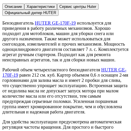
Описание
Характеристики
Сервис центры Huter
Официальный дилер HUTER
Бензодвигатель
HUTER GE-170F-19
используется для
приведения в работу различных механизмов. Хорошо
подходит для мотоблоков, машин для уборки снега или
другого назначения. Также может использоваться для
снегоходов, измельчителей и прочих механизмов. Мощность
одноцилиндрового двигателя составляет 7 л. с. Комплектуется
агрегат ручным стартером. Подходит как для ремонта
неисправных агрегатов, так и для сборки новых машин.
Рабочий объем четырехтактного бензодвигателя
HUTER GE-
170F-19
равен 212 см. куб. Картер объемом 0,6 л оснащен 2-мя
горловинами для залива масла и имеет 2 пробки для слива,
что существенно упрощает эксплуатацию. Встроенная защита
от недолива масла не допускает запуск мотора при малом
количестве масла или его отсутствии, тем самым
предупреждая серьезные поломки. Усиленная поршневая
группа имеет хромированное покрытие, чем и обусловлена
длительная и надежная работа двигателя.
Для удобства эксплуатации предусмотрена автоматическая
регуляция частоты вращения. Для простого и быстрого