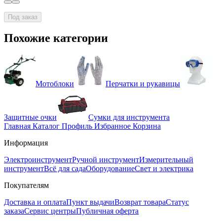
Под заказ
Похожие категории
Мотоблоки
Перчатки и рукавицы
Защитные очки
Сумки для инструмента
Главная
Каталог
Профиль
Избранное
Корзина
Информация
Электроинструмент
Ручной инструмент
Измерительный
инструмент
Всё для сада
Оборудование
Свет и электрика
Покупателям
Доставка и оплата
Пункт выдачи
Возврат товара
Статус
заказа
Сервис центры
Публичная оферта