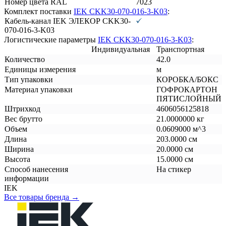
Номер цвета RAL
7023
Комплект поставки
IEK CKK30-070-016-3-K03
:
Кабель-канал IEK ЭЛЕКОР CKK30-
070-016-3-K03
Логистические параметры
IEK CKK30-070-016-3-K03
:
Индивидуальная
Транспортная
Количество
42.0
Единицы измерения
м
Тип упаковки
КОРОБКА/БОКС
Материал упаковки
ГОФРОКАРТОН
ПЯТИСЛОЙНЫЙ
Штрихкод
4606056125818
Вес брутто
21.0000000 кг
Объем
0.0609000 м^3
Длина
203.0000 см
Ширина
20.0000 см
Высота
15.0000 см
Способ нанесения
На стикер
информации
IEK
Все товары бренда →