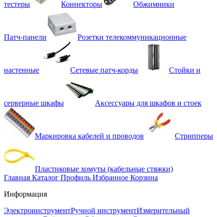
тестеры
Коннекторы
Обжимники
Патч-панели
Розетки телекоммуникационные
настенные
Сетевые патч-корды
Стойки и
серверные шкафы
Аксессуары для шкафов и стоек
Маркировка кабелей и проводов
Стрипперы
Пластиковые хомуты (кабельные стяжки)
Главная
Каталог
Профиль
Избранное
Корзина
Информация
Электроинструмент
Ручной инструмент
Измерительный