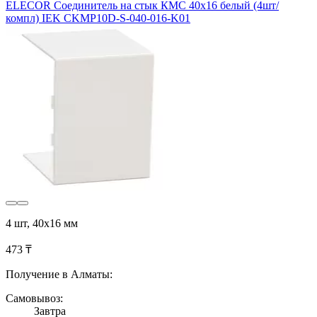
ELECOR Соединитель на стык КМС 40x16 белый (4шт/
компл) IEK CKMP10D-S-040-016-K01
4 шт, 40x16 мм
473 ₸
Получение в Алматы:
Самовывоз:
Завтра