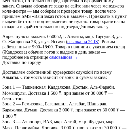
Бесплатно, но только по предварительно оформленному
заказу. Сначала оформите заказ на сайте или через менеджера
колл-центра — мы соберём и проверим товар, после чего
пришлём SMS «Ваш заказ готов к выдаче». Приезжать в пункт
выдачи без этого подтверждения не нужно: товар хранится на
складе и выдаётся только по подтверждённому заказу.
Адрес пункта выдачи: 050052, г. Алматы, мкр. Таугуль-3, ул.
О. Жандосова 2Б, уг. ул. Яссауи (
ссылка на 2GIS
). Режим
работы: пн–пт 9:00–18:00. Товар в наличии с указанием склад
(Жандосова) обычно готов к выдаче в день заказа —
подробнее на странице
самовывоза →
Доставка по городу
Доставляем собственной курьерской службой по всему
Алматы. Стоимость зависит от зоны и суммы заказа:
Зона 1
— Ташкенская, Калдаякова, Достык, Аль-Фараби,
Момышулы. Доставка 1 500 ₸, при заказе от 30 000 ₸ —
бесплатно.
Зона 2
— Ремизовка, Баганашил, Алгабас, Шанырак,
Барахолка, Думан. Доставка 2 000 ₸, при заказе от 30 000 ₸ —
1 000 ₸.
Зона 3
— Аэропорт, ВАЗ, мкр. Алтай, мкр. Жулдыз, мкр.
Маяк, Первомайка. Доставка 3 000 ₸, при заказе от 30 000 ₸ —