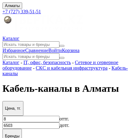
Алматы
+7 (727) 339-51-51
Каталог
Избранное
Сравнение
Войти
Корзина
Каталог
-
IT, офис, безопасность
-
Сетевое и серверное
оборудование
-
СКС и кабельная инфраструктура
-
Кабель-
каналы
Кабель-каналы в Алматы
Цена, тг.
от
тг.
до
тг.
Бренды