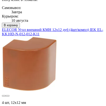
Самовывоз:
Завтра
Курьером:
10 августа
В корзину
ELECOR Угол внешний КМН 12х12 дуб (4шт/компл) IEK EL-
KK10D-N-012-012-K11
4 шт, 12х12 мм