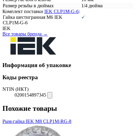
Размер резьбы в дюймах
1/4 дюйма
Комплект поставки
IEK CLP1M-G-6
:
Гайка шестигранная М6 IEK
CLP1M-G-6
IEK
Все товары бренда →
Информация об упаковке
Коды реестра
NTIN (НКТ)
0200154897345
Похожие товары
Рым-гайка IEK М8 CLP1M-RG-8