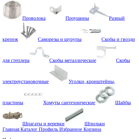
Проволока
Проушины
Разный
крепеж
Саморезы и шурупы
Скобы и гвозди
для степлера
Скобы металлические
Скобы
электроустановочные
Уголки, кронштейны,
пластины
Хомуты сантехнические
Шайбы
Шпагаты и веревки
Шпильки
Главная
Каталог
Профиль
Избранное
Корзина