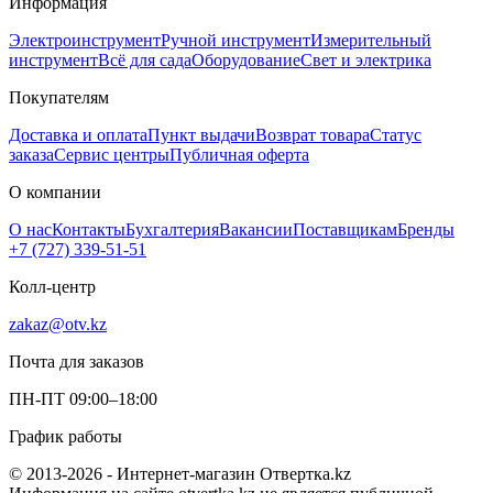
Информация
Электроинструмент
Ручной инструмент
Измерительный
инструмент
Всё для сада
Оборудование
Свет и электрика
Покупателям
Доставка и оплата
Пункт выдачи
Возврат товара
Статус
заказа
Сервис центры
Публичная оферта
О компании
О нас
Контакты
Бухгалтерия
Вакансии
Поставщикам
Бренды
+7 (727) 339-51-51
Колл-центр
zakaz@otv.kz
Почта для заказов
ПН-ПТ 09:00–18:00
График работы
© 2013-2026 - Интернет-магазин Отвертка.kz