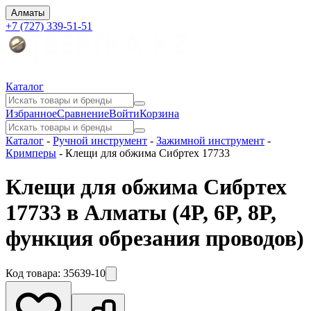
Алматы
+7 (727) 339-51-51
Каталог
Избранное
Сравнение
Войти
Корзина
Каталог
-
Ручной инструмент
-
Зажимной инструмент
-
Кримперы
-
Клещи для обжима Сибртех 17733
Клещи для обжима Сибртех
17733 в Алматы
(4P, 6P, 8P,
функция обрезания проводов)
Код товара:
35639-10