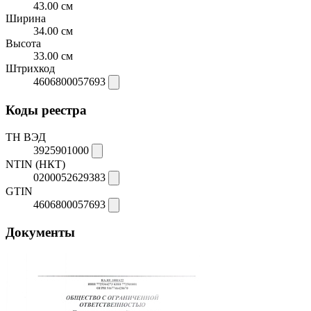
43.00 см
Ширина
34.00 см
Высота
33.00 см
Штрихкод
4606800057693
Коды реестра
ТН ВЭД
3925901000
NTIN (НКТ)
0200052629383
GTIN
4606800057693
Документы