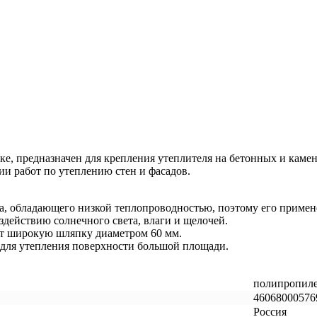
е, предназначен для крепления утеплителя на бетонных и каменны
ии работ по утеплению стен и фасадов.
, обладающего низкой теплопроводностью, поэтому его примен
здействию солнечного света, влаги и щелочей.
т широкую шляпку диаметром 60 мм.
 для утепления поверхности большой площади.
полипропил
46068000576
Россия