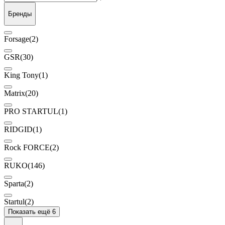
Бренды
Forsage
(2)
GSR
(30)
King Tony
(1)
Matrix
(20)
PRO STARTUL
(1)
RIDGID
(1)
Rock FORCE
(2)
RUKO
(146)
Sparta
(2)
Startul
(2)
Показать ещё 6