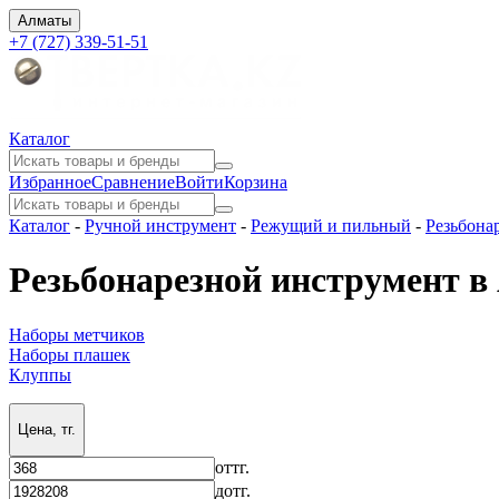
Алматы
+7 (727) 339-51-51
Каталог
Избранное
Сравнение
Войти
Корзина
Каталог
-
Ручной инструмент
-
Режущий и пильный
-
Резьбона
Резьбонарезной инструмент 
Наборы метчиков
Наборы плашек
Клуппы
Цена, тг.
от
тг.
до
тг.