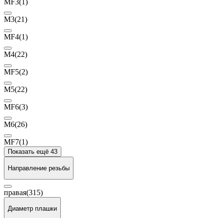
MF3
(1)
М3
(21)
MF4
(1)
М4
(22)
MF5
(2)
М5
(22)
MF6
(3)
М6
(26)
MF7
(1)
Показать ещё 43
Направление резьбы
правая
(315)
Диаметр плашки