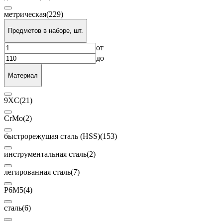
метрическая
(229)
Предметов в наборе, шт.
от
до
Материал
9XC
(21)
CrMo
(2)
быстрорежущая сталь (HSS)
(153)
инструментальная сталь
(2)
легированная сталь
(7)
Р6М5
(4)
сталь
(6)