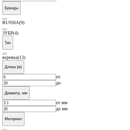
Бренды
RUSSIA
(9)
ЗУБР
(4)
Тип
веревка
(13)
Длина (м)
от
до
Диаметр, мм
от
мм
до
мм
Материал