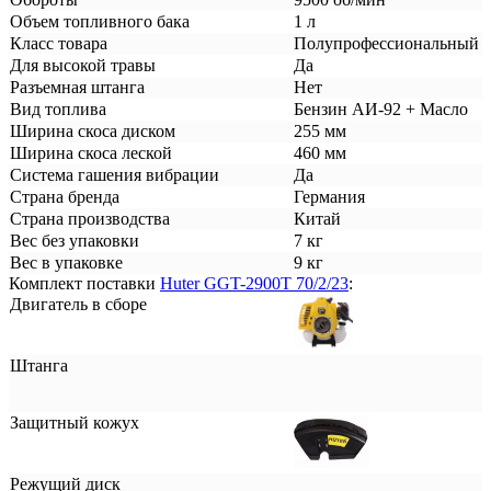
Объем топливного бака
1 л
Класс товара
Полупрофессиональный
Для высокой травы
Да
Разъемная штанга
Нет
Вид топлива
Бензин АИ-92 + Масло
Ширина скоса диском
255 мм
Ширина скоса леской
460 мм
Система гашения вибрации
Да
Страна бренда
Германия
Страна производства
Китай
Вес без упаковки
7 кг
Вес в упаковке
9 кг
Комплект поставки
Huter GGT-2900T 70/2/23
:
Двигатель в сборе
Штанга
Защитный кожух
Режущий диск