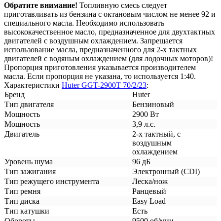
Обратите внимание!
Топливную смесь следует
приготавливать из бензина с октановым числом не менее 92 и
специального масла. Необходимо использовать
высококачественное масло, предназначенное для двухтактных
двигателей с воздушным охлаждением. Запрещается
использование масла, предназначенного для 2-х тактных
двигателей с водяным охлаждением (для лодочных моторов)!
Пропорция приготовления указывается производителем
масла. Если пропорция не указана, то используется 1:40.
Характеристики
Huter GGT-2900T 70/2/23
:
Бренд
Huter
Тип двигателя
Бензиновый
Мощность
2900 Вт
Мощность
3,9 л.с.
Двигатель
2-х тактный, с
воздушным
охлаждением
Уровень шума
96 дБ
Тип зажигания
Электронный (CDI)
Тип режущего инструмента
Леска/нож
Тип ремня
Ранцевый
Тип диска
Easy Load
Тип катушки
Есть
Обороты
9500 об/мин