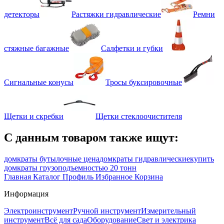
детекторы
Растяжки гидравлические
Ремни
стяжные багажные
Салфетки и губки
Сигнальные конусы
Тросы буксировочные
Щетки и скребки
Щетки стеклоочистителя
С данным товаром также ищут:
домкраты бутылочные цена
домкраты гидравлические
купить
домкраты грузоподъемностью 20 тонн
Главная
Каталог
Профиль
Избранное
Корзина
Информация
Электроинструмент
Ручной инструмент
Измерительный
инструмент
Всё для сада
Оборудование
Свет и электрика