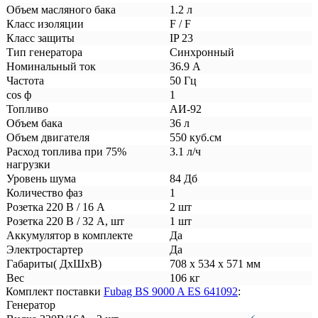
Объем масляного бака
1.2 л
Класс изоляции
F / F
Класс защиты
IP 23
Тип генератора
Синхронный
Номинальный ток
36.9 А
Частота
50 Гц
cos ф
1
Топливо
АИ-92
Объем бака
36 л
Объем двигателя
550 куб.см
Расход топлива при 75%
3.1 л/ч
нагрузки
Уровень шума
84 Дб
Количество фаз
1
Розетка 220 В / 16 А
2 шт
Розетка 220 В / 32 А, шт
1 шт
Аккумулятор в комплекте
Да
Электростартер
Да
Габариты( ДхШхВ)
708 х 534 х 571 мм
Вес
106 кг
Комплект поставки
Fubag BS 9000 A ES 641092
:
Генератор