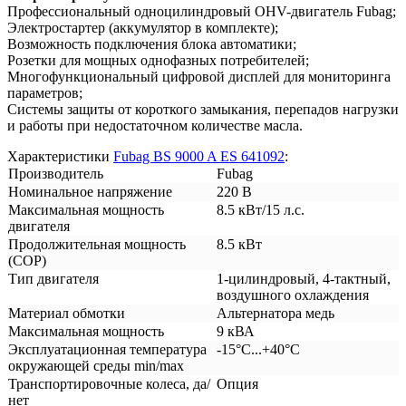
Профессиональный одноцилиндровый OHV-двигатель Fubag;
Электростартер (аккумулятор в комплекте);
Возможность подключения блока автоматики;
Розетки для мощных однофазных потребителей;
Многофункциональный цифровой дисплей для мониторинга
параметров;
Системы защиты от короткого замыкания, перепадов нагрузки
и работы при недостаточном количестве масла.
Характеристики
Fubag BS 9000 A ES 641092
:
Производитель
Fubag
Номинальное напряжение
220 В
Максимальная мощность
8.5 кВт/15 л.с.
двигателя
Продолжительная мощность
8.5 кВт
(COP)
Тип двигателя
1-цилиндровый, 4-тактный,
воздушного охлаждения
Материал обмотки
Альтернатора медь
Максимальная мощность
9 кВА
Эксплуатационная температура
-15°С...+40°С
окружающей среды min/max
Транспортировочные колеса, да/
Опция
нет