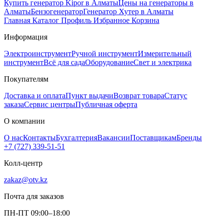
Купить генератор Kipor в Алматы
Цены на генераторы в
Алматы
Бензогенератор
Генератор Хутер в Алматы
Главная
Каталог
Профиль
Избранное
Корзина
Информация
Электроинструмент
Ручной инструмент
Измерительный
инструмент
Всё для сада
Оборудование
Свет и электрика
Покупателям
Доставка и оплата
Пункт выдачи
Возврат товара
Статус
заказа
Сервис центры
Публичная оферта
О компании
О нас
Контакты
Бухгалтерия
Вакансии
Поставщикам
Бренды
+7 (727) 339-51-51
Колл-центр
zakaz@otv.kz
Почта для заказов
ПН-ПТ 09:00–18:00