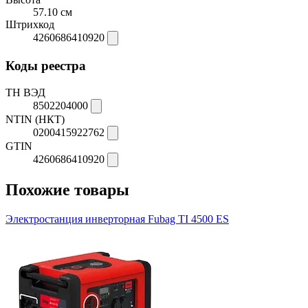
57.10 см
Штрихкод
4260686410920
Коды реестра
ТН ВЭД
8502204000
NTIN (НКТ)
0200415922762
GTIN
4260686410920
Похожие товары
Электростанция инверторная Fubag TI 4500 ES