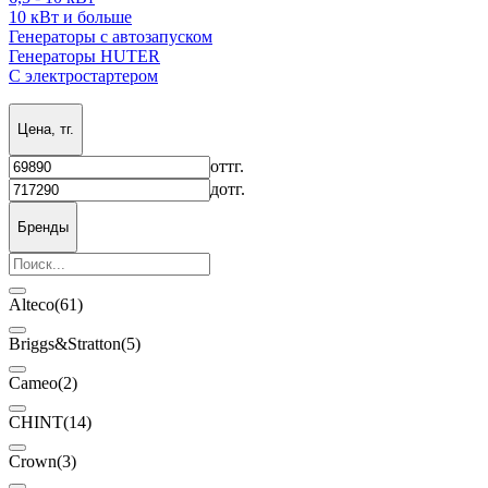
10 кВт и больше
Генераторы с автозапуском
Генераторы HUTER
С электростартером
Цена, тг.
от
тг.
до
тг.
Бренды
Alteco
(61)
Briggs&Stratton
(5)
Cameo
(2)
CHINT
(14)
Crown
(3)