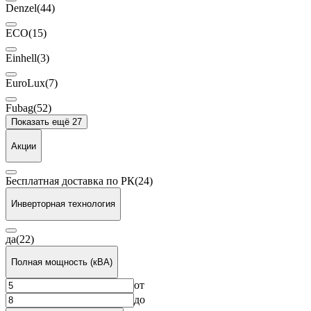
Denzel
(44)
ECO
(15)
Einhell
(3)
EuroLux
(7)
Fubag
(52)
Показать ещё 27
Акции
Бесплатная доставка по РК
(24)
Инверторная технология
да
(22)
Полная мощность (кВА)
от
до