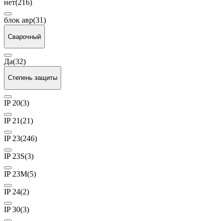
нет
(216)
блок авр
(31)
Сварочный
Да
(32)
Степень защиты
IP 20
(3)
IP 21
(21)
IP 23
(246)
IP 23S
(3)
IP 23М
(5)
IP 24
(2)
IP 30
(3)