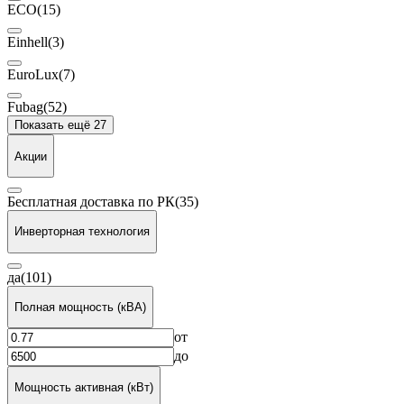
ECO
(15)
Einhell
(3)
EuroLux
(7)
Fubag
(52)
Показать ещё 27
Акции
Бесплатная доставка по РК
(35)
Инверторная технология
да
(101)
Полная мощность (кВА)
от
до
Мощность активная (кВт)