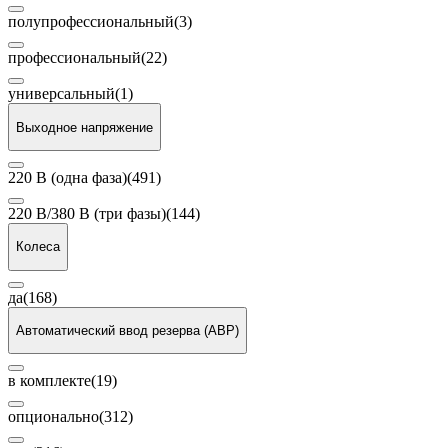
полупрофессиональный
(3)
профессиональный
(22)
универсальный
(1)
Выходное напряжение
220 В (одна фаза)
(491)
220 В/380 В (три фазы)
(144)
Колеса
да
(168)
Автоматический ввод резерва (АВР)
в комплекте
(19)
опционально
(312)