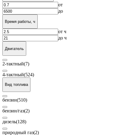
от
до
Время работы, ч
от
ч
до
ч
Двигатель
2-тактный
(7)
4-тактный
(524)
Вид топлива
бензин
(510)
бензин/газ
(2)
дизель
(128)
природный газ
(2)