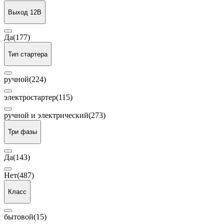
Выход 12В
Да
(177)
Тип стартера
ручной
(224)
электростартер
(115)
ручной и электрический
(273)
Три фазы
Да
(143)
Нет
(487)
Класс
бытовой
(15)