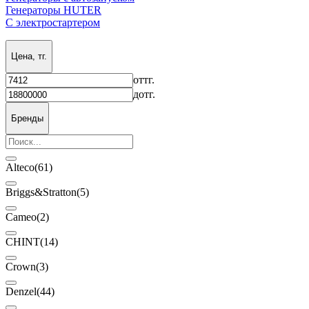
Генераторы HUTER
С электростартером
Цена, тг.
от
тг.
до
тг.
Бренды
Alteco
(61)
Briggs&Stratton
(5)
Cameo
(2)
CHINT
(14)
Crown
(3)
Denzel
(44)