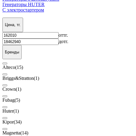
Генераторы HUTER
С электростартером
Цена, тг.
от
тг.
до
тг.
Бренды
Alteco
(15)
Briggs&Stratton
(1)
Crown
(1)
Fubag
(5)
Huter
(1)
Kipor
(34)
Magnetta
(14)