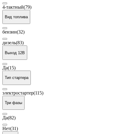
4-тактный
(79)
Вид топлива
бензин
(32)
дизель
(83)
Выход 12В
Да
(15)
Тип стартера
электростартер
(115)
Три фазы
Да
(82)
Нет
(31)