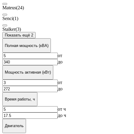
Mateus
(24)
Senci
(1)
Stalker
(3)
Показать ещё 2
Полная мощность (кВА)
от
до
Мощность активная (кВт)
от
до
Время работы, ч
от
ч
до
ч
Двигатель