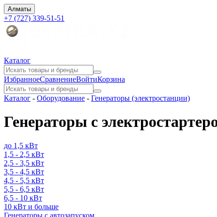
Алматы
+7 (727) 339-51-51
Каталог
Избранное
Сравнение
Войти
Корзина
Каталог
-
Оборудование
-
Генераторы (электростанции)
Генераторы с электростартер
до 1,5 кВт
1,5 - 2,5 кВт
2,5 - 3,5 кВт
3,5 - 4,5 кВт
4,5 - 5,5 кВт
5,5 - 6,5 кВт
6,5 - 10 кВт
10 кВт и больше
Генераторы с автозапуском