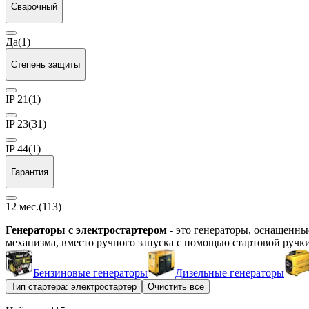
Сварочный
Да
(1)
Степень защиты
IP 21
(1)
IP 23
(31)
IP 44
(1)
Гарантия
12 мес.
(113)
Генераторы с электростартером
- это генераторы, оснащенны
механизма, вместо ручного запуска с помощью стартовой ручки
Бензиновые генераторы
Дизельные генераторы
Тип стартера: электростартер
Очистить все