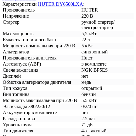
Характеристики
HUTER DY6500LXA
:
Производитель
HUTER
Напряжение
220 В
Стартер
ручной стартер/
электростартер
Max мощность
5,5 кВт
Емкость топливного бака
22 л
Мощность номинальная при 220 В
5 кВт
Альтернатор
синхронный
Производитель двигателя
Huter
Автозапуск (АВР)
в комплекте
Свеча зажигания
NGK BP5ES
Дисплей
нет
Обмотка альтернатора двигателя
медь
Тип кожуха
открытый
Вид топлива
бензин
Мощность максимальная при 220 В
5.5 кВт
Эл. выходы 380/220/12
0/2/0 шт
Аккумулятор в комплекте
нет
Расход топлива
2.5 л/ч
Уровень шума
71 дБ
Тип двигателя
4-х тактный