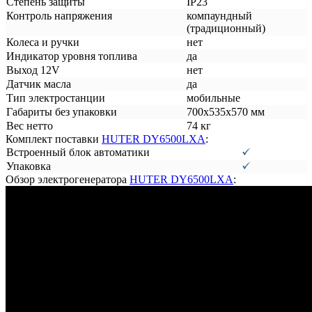
Степень защиты
IP23
Контроль напряжения
компаундный
(традиционный)
Колеса и ручки
нет
Индикатор уровня топлива
да
Выход 12V
нет
Датчик масла
да
Тип электростанции
мобильные
Габариты без упаковки
700х535х570 мм
Вес нетто
74 кг
Комплект поставки
HUTER DY6500LXA
:
Встроенный блок автоматики
Упаковка
Обзор электрогенератора
HUTER DY6500LXA
: