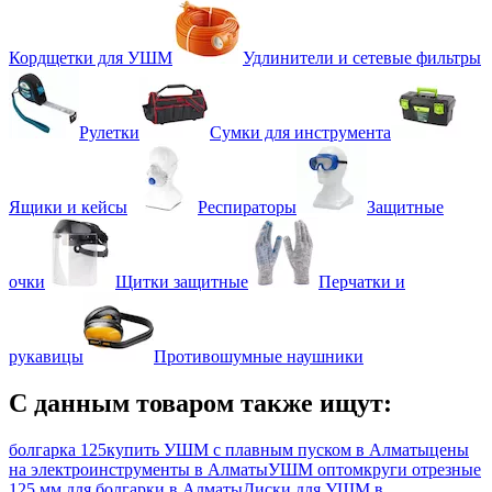
Кордщетки для УШМ
Удлинители и сетевые фильтры
Рулетки
Сумки для инструмента
Ящики и кейсы
Респираторы
Защитные
очки
Щитки защитные
Перчатки и
рукавицы
Противошумные наушники
С данным товаром также ищут:
болгарка 125
купить УШМ с плавным пуском в Алматы
цены
на электроинструменты в Алматы
УШМ оптом
круги отрезные
125 мм для болгарки в Алматы
Диски для УШМ в