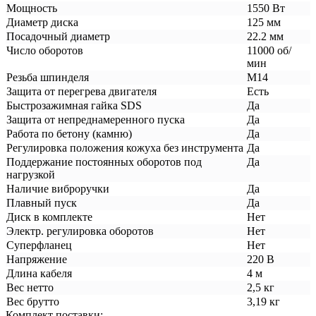
Мощность
1550 Вт
Диаметр диска
125 мм
Посадочный диаметр
22.2 мм
Число оборотов
11000 об/
мин
Резьба шпинделя
М14
Защита от перегрева двигателя
Есть
Быстрозажимная гайка SDS
Да
Защита от непреднамеренного пуска
Да
Работа по бетону (камню)
Да
Регулировка положения кожуха без инструмента
Да
Поддержание постоянных оборотов под
Да
нагрузкой
Наличие виброручки
Да
Плавный пуск
Да
Диск в комплекте
Нет
Электр. регулировка оборотов
Нет
Суперфланец
Нет
Напряжение
220 В
Длина кабеля
4 м
Вес нетто
2,5 кг
Вес брутто
3,19 кг
Комплект поставки: