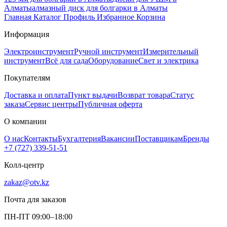
Алматы
алмазный диск для болгарки в Алматы
Главная
Каталог
Профиль
Избранное
Корзина
Информация
Электроинструмент
Ручной инструмент
Измерительный
инструмент
Всё для сада
Оборудование
Свет и электрика
Покупателям
Доставка и оплата
Пункт выдачи
Возврат товара
Статус
заказа
Сервис центры
Публичная оферта
О компании
О нас
Контакты
Бухгалтерия
Вакансии
Поставщикам
Бренды
+7 (727) 339-51-51
Колл-центр
zakaz@otv.kz
Почта для заказов
ПН-ПТ 09:00–18:00