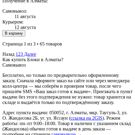
Получение в Алматы:
Самовывоз:
11 августа
Курьером:
12 августа
В корзину
Страница 1 из 3 • 65 товаров
Назад
1
2
3
Далее
Как купить Блоки в Алматы?
Самовывоз
Бесплатно, но только по предварительно оформленному
заказу. Сначала оформите заказ на сайте или через менеджера
колл-центра — мы соберём и проверим товар, после чего
пришлём SMS «Ваш заказ готов к выдаче». Приезжать в пункт
выдачи без этого подтверждения не нужно: товар хранится на
складе и выдаётся только по подтверждённому заказу.
Адрес пункта выдачи: 050052, г. Алматы, мкр. Таугуль-3, ул.
О. Жандосова 2Б, уг. ул. Яссауи (
ссылка на 2GIS
). Режим
работы: пн–пт 9:00–18:00. Товар в наличии с указанием склад
(Жандосова) обычно готов к выдаче в день заказа —
подробнее на странице
самовывоза →