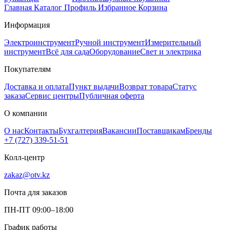
Главная
Каталог
Профиль
Избранное
Корзина
Информация
Электроинструмент
Ручной инструмент
Измерительный
инструмент
Всё для сада
Оборудование
Свет и электрика
Покупателям
Доставка и оплата
Пункт выдачи
Возврат товара
Статус
заказа
Сервис центры
Публичная оферта
О компании
О нас
Контакты
Бухгалтерия
Вакансии
Поставщикам
Бренды
+7 (727) 339-51-51
Колл-центр
zakaz@otv.kz
Почта для заказов
ПН-ПТ 09:00–18:00
График работы