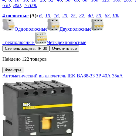
630
,
800
,
>1000
4 полюсные
(А):
6
,
10
,
16
,
20
,
25
,
32
,
40
,
50
,
63
,
100
Однополюсные
Двухполюсные
Трехполюсные
Четырехполюсные
Степень защиты: IP 30
Очистить все
Найдено 122 товаров
Фильтры
Автоматический выключатель IEK ВА88-33 3Р 40А 35кА