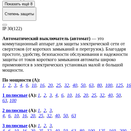
Показать ещё 8
Степень защиты
IP 30
(122)
Автоматический выключатель (автомат)
— это
коммутационный аппарат для защиты электрической сети от
сверхтоков (от коротких замыканий и перегрузок). Благодаря
простоте, удобству, безопасности обслуживания и надежности
защиты от токов короткого замыкания автоматы широко
применяются в электрических установках малой и большой
мощности.
По мощности (А):
1
,
2
,
3
,
4
,
6
,
10
,
16
,
20
,
25
,
32
,
40
,
50
,
63
,
80
,
100
,
125
,
16
1 полюсные
(А):
1
,
2
,
3
,
4
,
6
,
10
,
16
,
20
,
25
,
32
,
40
,
50
,
63
,
100
2 полюсные
(А):
1
,
2
,
3
,
4
,
6
,
10
,
16
,
20
,
25
,
32
,
40
,
50
,
63
3 полюсные
(А):
1
,
2
,
3
,
4
,
6
,
10
,
16
,
20
,
25
,
32
,
40
,
50
,
63
,
80
,
100
,
125
,
160
,
200
,