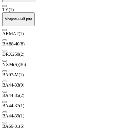
TY
(1)
Модельный ряд
ARMAT
(1)
BA88-40
(8)
DRX250
(2)
NXM(S)
(36)
ВА07-М
(1)
ВА44-33
(9)
ВА44-35
(2)
ВА44-37
(1)
ВА44-39
(1)
ВА66-31
(6)