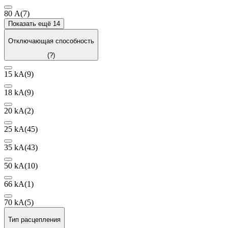
80 А
(7)
Показать ещё 14
Отключающая способность
(?)
15 kA
(9)
18 kA
(9)
20 kA
(2)
25 kA
(45)
35 kA
(43)
50 kA
(10)
66 kA
(1)
70 kA
(5)
Тип расцепления