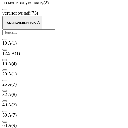
на монтажную плату
(2)
установочный
(73)
Номинальный ток, А
10 А
(1)
12.5 А
(1)
16 А
(4)
20 А
(1)
25 А
(7)
32 А
(8)
40 А
(7)
50 А
(7)
63 А
(9)