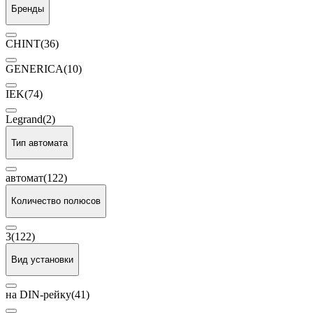
Бренды
CHINT
(36)
GENERICA
(10)
IEK
(74)
Legrand
(2)
Тип автомата
автомат
(122)
Количество полюсов
3
(122)
Вид установки
на DIN-рейку
(41)