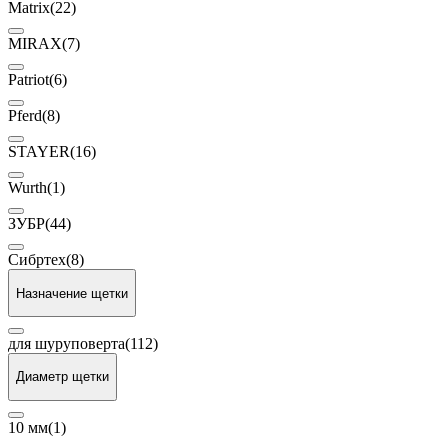
Matrix
(22)
MIRAX
(7)
Patriot
(6)
Pferd
(8)
STAYER
(16)
Wurth
(1)
ЗУБР
(44)
Сибртех
(8)
Назначение щетки
для шуруповерта
(112)
Диаметр щетки
10 мм
(1)