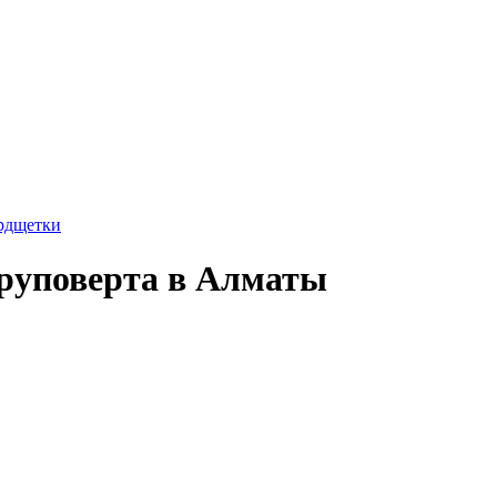
рдщетки
руповерта в Алматы