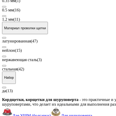
0.35 мм
(1)
0.5 мм
(16)
1.2 мм
(11)
Материал проволки щетки
латунированная
(47)
нейлон
(15)
нержавеющая сталь
(3)
стальная
(42)
Набор
да
(13)
Кордщетки, корщетки для шуруповерта
- это практичные и 
шуруповертами, что делает их идеальными для выполнения раз
Для УШМ (болгарки)
Для шуруповерта