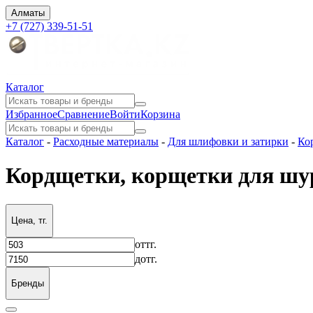
Алматы
+7 (727) 339-51-51
Каталог
Избранное
Сравнение
Войти
Корзина
Каталог
-
Расходные материалы
-
Для шлифовки и затирки
-
Ко
Кордщетки, корщетки для шу
Цена, тг.
от
тг.
до
тг.
Бренды