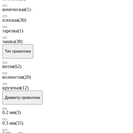
коническая
(1)
плоская
(30)
тарелка
(1)
чашка
(38)
Тип проволоки
витая
(62)
волнистая
(20)
крученая
(12)
Диаметр проволоки
0.2 мм
(3)
0.3 мм
(55)